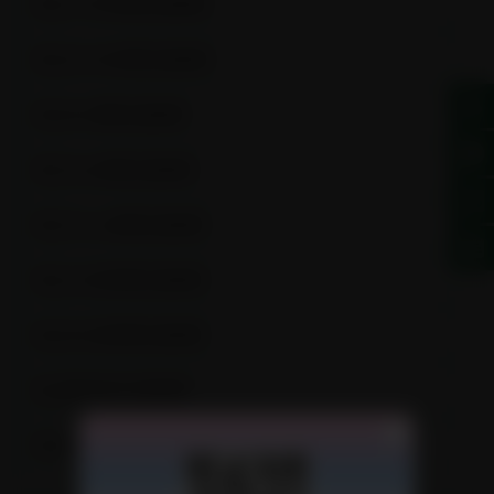
东辽27SiMn厚壁无缝钢管
东辽42CrMo厚壁无缝钢管
东辽40cr厚壁无缝钢管
东辽16mn厚壁无缝钢管
东辽35crmo厚壁无缝钢管
东辽小口径厚壁无缝钢管
东辽大口径厚壁无缝钢管
东辽酸洗钝化无缝钢管
X
东辽厚壁无缝钢管