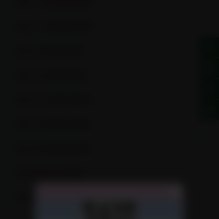
渝水27SiMn厚壁无缝钢管
渝水42CrMo厚壁无缝钢管
渝水40cr厚壁无缝钢管
渝水16mn厚壁无缝钢管
渝水35crmo厚壁无缝钢管
渝水小口径厚壁无缝钢管
渝水大口径厚壁无缝钢管
渝水酸洗钝化无缝钢管
X
渝水厚壁无缝钢管