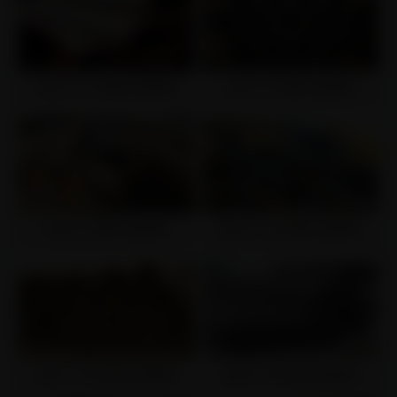
渝水35crmo厚壁无缝钢管
渝水16mn厚壁无缝钢管
渝水40cr厚壁无缝钢管
渝水42CrMo厚壁无缝钢管
渝水27SiMn厚壁无缝钢管
渝水Q345B厚壁无缝钢管